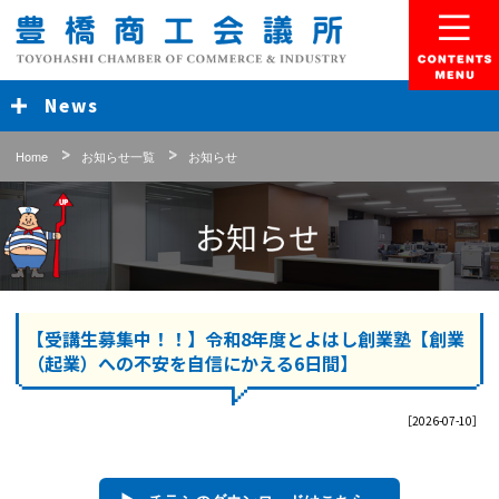
豊橋商工会議所
Menu
News
Home
お知らせ一覧
お知らせ
お知らせ
【受講生募集中！！】令和8年度とよはし創業塾【創業
（起業）への不安を自信にかえる6日間】
［2026-07-10］