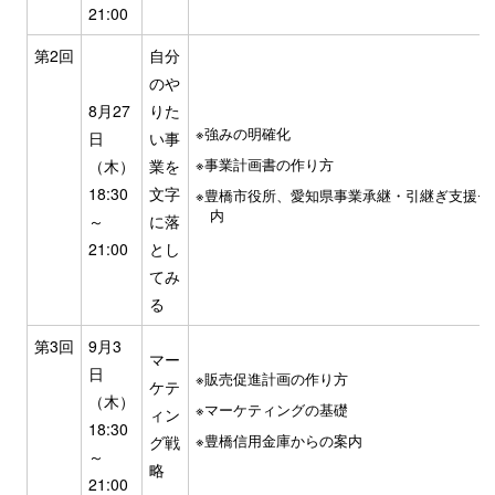
21:00
第2回
自分
のや
8月27
りた
強みの明確化
日
い事
事業計画書の作り方
（木）
業を
18:30
文字
豊橋市役所、愛知県事業承継・引継ぎ支援セ
内
～
に落
21:00
とし
てみ
る
第3回
9月3
マー
日
販売促進計画の作り方
ケテ
（木）
マーケティングの基礎
ィン
18:30
豊橋信用金庫からの案内
グ戦
～
略
21:00