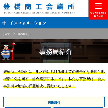
豊橋商工会議所
Menu
インフォメーション
Home
事務局紹介
事務局紹介
豊橋商工会議所は、地区内における商工業の総合的な発展と地
域活性化を図る「総合経済団体」です。
私たち事務局は、会員
事業所や地域の課題解決に貢献いたします！
組織図