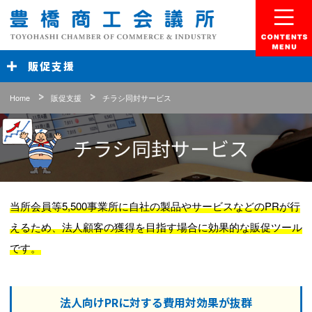
豊橋商工会議所
Menu
販促支援
Home
販促支援
チラシ同封サービス
チラシ同封サービス
当所会員等5,500事業所に自社の製品やサービスなどのPRが行
えるため、
法人顧客の獲得を目指す場合に効果的な販促ツール
です。
法人向けPRに対する費用対効果が抜群